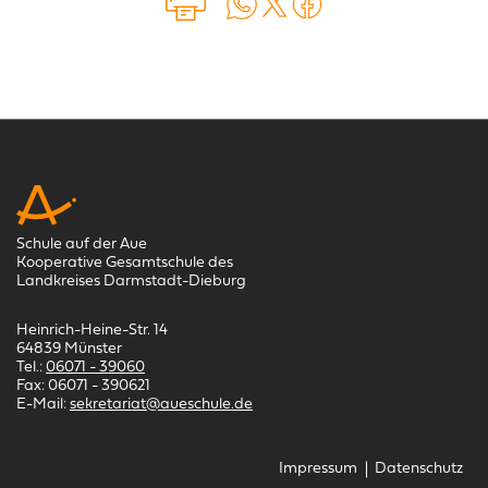
Auf WhatsApp teilen
Auf X teilen
Auf Facebook teilen
Schule auf der Aue
Kooperative Gesamtschule des
Landkreises Darmstadt-Dieburg
Heinrich-Heine-Str. 14
64839 Münster
Tel.:
06071 - 39060
Fax: 06071 - 390621
E-Mail:
sekretariat@aueschule.de
Navigation überspringen
Impressum
Datenschutz