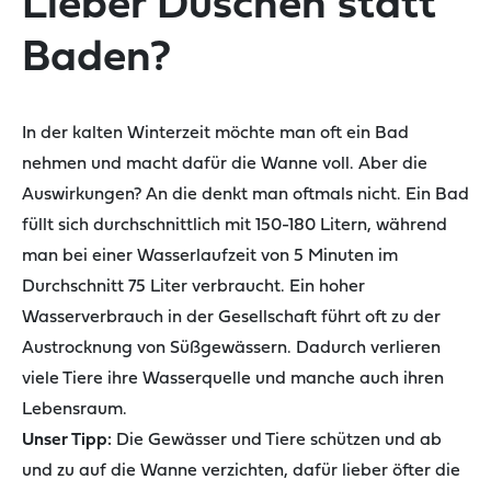
Lieber Duschen statt
Baden?
I
n der kalten
Winter
zeit
möchte man
oft
ein Bad
nehmen und macht dafür die Wanne voll.
Aber die
Auswirkungen? An die denkt man
oftmals
nicht
.
Ein Bad
füllt sich
durchschnittlich
mit 150-180 Litern
,
während
man bei einer
Wasserlauf
z
eit
von
5 Minuten
im
Durchschnitt 75 Liter
verbraucht
.
Ein hoher
Wasserverbrauch
in der Gesellschaft führt oft zu der
Austrocknung von Süß
gewässern
.
Dadurch verlieren
viele Tiere ihre Wasserquelle und manche auch ihren
Lebensraum.
Unser Tipp:
D
ie Gewässer und Tiere schützen und
ab
und zu auf die Wanne verzichten
, dafür l
ieber öfter
die