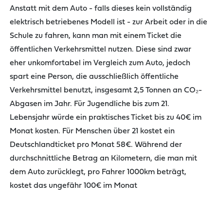
Anstatt mit dem Auto
-
falls dieses kein
vollständig
elektrisch betriebenes
Modell ist
-
zur Arbeit oder in die
Schule zu fahren
,
kann man
mit einem
Ticket die
öffentlichen Verkehrsmittel nutzen
. Diese sind zwar
eher unkomfortabel im Vergleich
zu
m Auto, jedoch
spart eine Person, die ausschließlich öffentliche
Verkehrsmittel benutzt
, insgesamt 2,5 Tonnen
an
CO
₂-
Abgasen
im Jahr
. Für Jugendliche bis zum 21.
Lebensjahr würde ein
praktisches Ticket bis zu 40€ im
Monat
kosten. Für Menschen über 21 kostet ein
Deutschlandticket pro Monat 58€
. W
ährend der
dur
chschnittliche
Betrag an Kilometern
, die man
mit
dem Auto
zurücklegt,
pro Fahrer 1000
km
beträgt,
kostet das ungefähr 10
0
€ im Monat