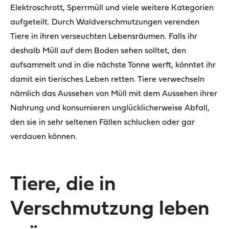
Elektroschrott,
Sperrmüll und viele weitere Kategorien
aufgeteilt.
Durch Waldverschmutzungen verenden
Tiere in ihren verseuchten
Lebensräumen. F
alls
ihr
deshalb Müll auf dem Bode
n
sehen
sollte
t
,
den
aufsammelt und in die nächste Tonne werft,
könnte
t
ihr
damit
ein tierisches Leben
retten.
Tiere verwechseln
nämlich d
as Aussehen von Müll
mit
dem Aussehen
ihrer
Nahrung und
konsumieren unglücklicherweise Abfall,
den sie in sehr seltenen Fällen
schlucken
oder gar
verdauen
können
.
Tiere, die in
Verschmutzung leben