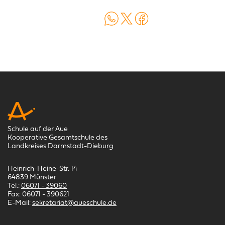
Auf WhatsApp teilen
Auf X teilen
Auf Facebook teilen
Schule auf der Aue
Kooperative Gesamtschule des
Landkreises Darmstadt-Dieburg
Heinrich-Heine-Str. 14
64839 Münster
Tel.:
06071 - 39060
Fax: 06071 - 390621
E-Mail:
sekretariat@aueschule.de