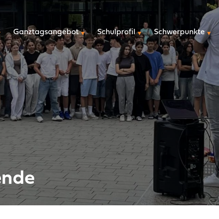
überspringen
Ganztagsangebot
Schulprofil
Schwerpunkte
ende