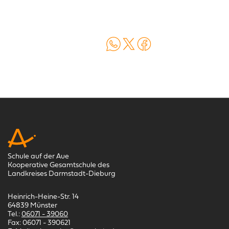
Auf WhatsApp teilen
Auf X teilen
Auf Facebook teilen
Schule auf der Aue
Kooperative Gesamtschule des
Landkreises Darmstadt-Dieburg
Heinrich-Heine-Str. 14
64839 Münster
Tel.:
06071 - 39060
Fax: 06071 - 390621