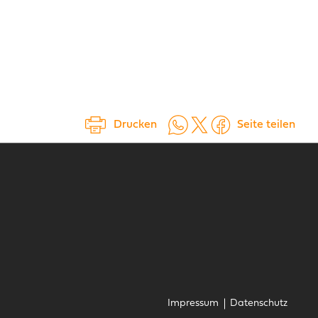
Auf WhatsApp teilen
Auf X teilen
Auf Facebook teilen
Drucken
Seite teilen
Navigation überspringen
Impressum
Datenschutz