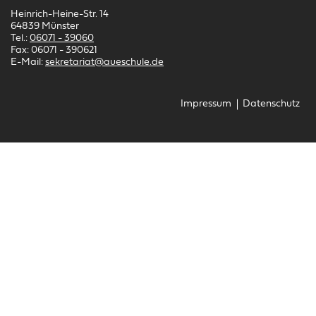
Heinrich-Heine-Str. 14
64839 Münster
Tel.:
06071 - 39060
Fax: 06071 - 390621
E-Mail:
sekretariat@aueschule.de
Navigation überspringen
Impressum
Datenschutz